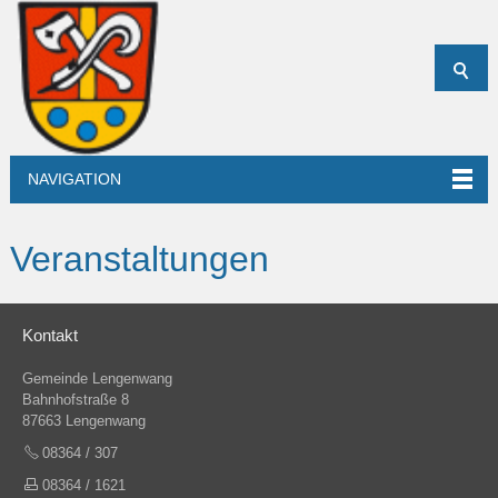
NAVIGATION
Veranstaltungen
Kontakt
Gemeinde Lengenwang
Bahnhofstraße 8
87663 Lengenwang
08364 / 307
08364 / 1621