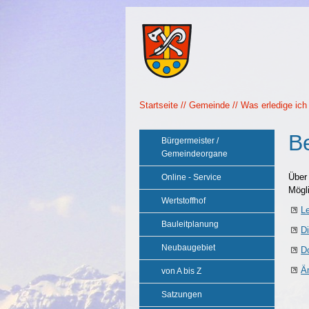
Startseite
Gemeinde
Was erledige ich
B
Bürgermeister /
Gemeindeorgane
Über
Online - Service
Mögli
Wertstoffhof
L
Bauleitplanung
D
Neubaugebiet
D
Ä
von A bis Z
Satzungen