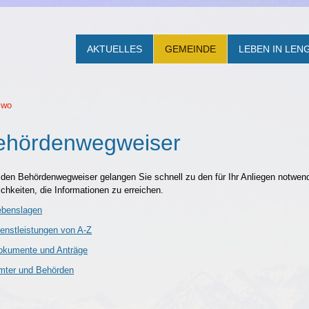
AKTUELLES
GEMEINDE
LEBEN IN LE
 wo
ehördenwegweiser
 den Behördenwegweiser gelangen Sie schnell zu den für Ihr Anliegen notwend
chkeiten, die Informationen zu erreichen.
ebenslagen
ienstleistungen von A-Z
okumente und Anträge
mter und Behörden