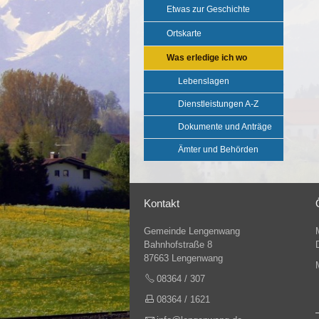
Etwas zur Geschichte
Ortskarte
Was erledige ich wo
Lebenslagen
Dienstleistungen A-Z
Dokumente und Anträge
Ämter und Behörden
Kontakt
Gemeinde Lengenwang
Bahnhofstraße 8
87663 Lengenwang
08364 / 307
08364 / 1621